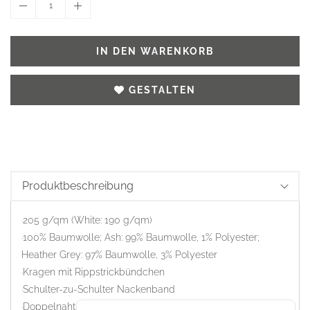
1
IN DEN WARENKORB
GESTALTEN
Produktbeschreibung
·205 g/qm (White: 190 g/qm)
·100% Baumwolle; Ash: 99% Baumwolle, 1% Polyester;
Heather Grey: 97% Baumwolle, 3% Polyester
·Kragen mit Rippstrickbündchen
·Schulter-zu-Schulter Nackenband
·Doppelnaht an Kragen, Ärmelabschluss und Bund