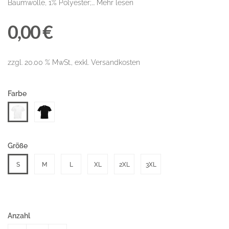
Baumwolle, 1% Polyester;...
Mehr lesen
0,00 €
zzgl. 20.00 % MwSt., exkl. Versandkosten
Farbe
Größe
S
M
L
XL
2XL
3XL
Anzahl