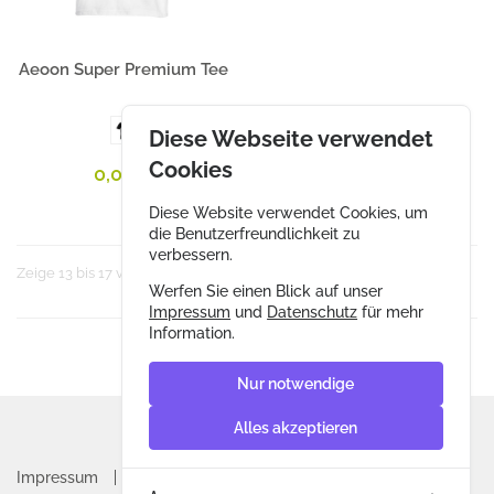
Gestalten
Aeoon Super Premium Tee
Diese Webseite verwendet
Cookies
0,00 €
Diese Website verwendet Cookies, um
die Benutzerfreundlichkeit zu
verbessern.
Zeige 13 bis 17 von 17 Einträgen
«
1
2
»
Werfen Sie einen Blick auf unser
Impressum
und
Datenschutz
für mehr
Information.
Nur notwendige
Alles akzeptieren
Impressum
Datenschutz
AGB & Widerrufsrecht