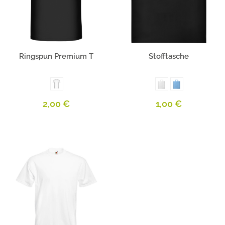
Produktbeschreibung
Produktbeschreibung
Ringspun Premium T
Stofftasche
2,00 €
1,00 €