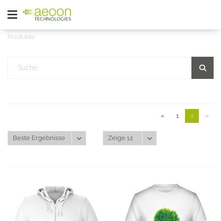
Produkte
«
1
2
»