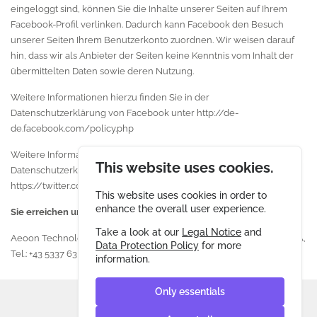
eingeloggt sind, können Sie die Inhalte unserer Seiten auf Ihrem
Facebook-Profil verlinken. Dadurch kann Facebook den Besuch
unserer Seiten Ihrem Benutzerkonto zuordnen. Wir weisen darauf
hin, dass wir als Anbieter der Seiten keine Kenntnis vom Inhalt der
übermittelten Daten sowie deren Nutzung.
Weitere Informationen hierzu finden Sie in der
Datenschutzerklärung von Facebook unter
http://de-
de.facebook.com/policy.php
Weitere Informationen hierzu finden Sie in der
This website uses cookies.
Datenschutzerklärung von Twitter unter
https://twitter.com/de/privacy
This website uses cookies in order to
enhance the overall user experience.
Sie erreichen uns unter folgenden Kontaktdaten:
Take a look at our
Legal Notice
and
Aeoon Technologies GmbH, Amerling 133, 6233 Kramsach, AUSTRIA,
Data Protection Policy
for more
Tel.: +43 5337 63 207 | Email:
office@aeoon.com
information.
Only essentials